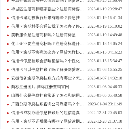
停息挂账靠谱法务公司靠谱吗？网贷逾期怎么去协商？
2023-01-23 21:08:44
禅城区注册商标哪家强些？注册商标要多少钱？
2023-01-19 20:28:47
信用卡逾期被执行后果有哪些？停息挂账要什么材料？
2023-01-19 16:41:34
信用卡逾期村委会通知我了怎么办？停息挂账要什么材料？
2023-01-19 16:10:02
美昕服饰是注册商标吗？注册商标是
2023-01-19 14:49:48
化工企业要注册商标吗？注册商标是什么？
2023-01-18 14:05:24
信用卡逾期不协商怎么办？网贷怎样协商还款停息挂账？
2023-01-15 04:16:23
信用卡停息挂账会影响征信吗？个性化分期后还能退息吗？
2023-01-13 15:34:47
信用卡可以停息挂账了吗？解决网贷逾期最好的办法有哪些？
2023-01-08 16:55:25
安徽债务逾期停息挂账方式有哪些？怎么申请个性化分期还款？
2023-01-07 14:32:18
商标注册图片-商标注册查询官网
2023-01-06 04:46:33
山西什么是停息挂账常识？怎么和信用卡协商个性化分期？
2023-01-05 05:40:58
广西分期停息挂账咨询公司靠谱吗？个性化分期后再逾期怎么办？
2023-01-04 23:11:49
信用卡成功办理停息挂账后的短信是真的吗？网贷暂时还不上可以延期吗？
2022-12-31 20:45:03
信用卡逾期不还后果有哪些？网贷逾期起诉立案标准是多少？
2022-12-28 21:37:18