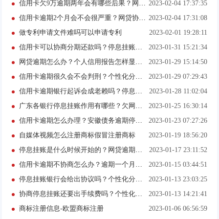
信用卡欠9万逾期两年会有哪些后果？网贷逾期最坏的打算有哪些？
2023-02-04 17:37:35
信用卡逾期2个月会不会很严重？网贷协商还款的公司可靠吗？
2023-02-04 17:31:08
做专利申请文件难吗可以申请专利
2023-02-01 19:28:11
信用卡可以协商分期还款吗？停息挂账以后都是黑户吗？
2023-01-31 15:21:34
网贷逾期怎么办？个人信用报告怎样显示信用卡逾期？
2023-01-29 15:14:50
信用卡逾期很久会不会判刑？个性化分期算逾期吗？
2023-01-29 07:29:43
信用卡逾期银行起诉会成老赖吗？停息挂账去哪里办理？
2023-01-28 11:02:04
广东各银行停息挂账作用有哪些？欠网贷还不上会坐牢吗？
2023-01-25 16:30:14
信用卡逾期怎么办理？安徽债务逾期停息挂账协商方法有哪些？
2023-01-23 07:27:26
自媒体视频怎么注册商标假冒注册商标
2023-01-19 18:56:20
停息挂账是什么时候开始的？网贷逾期的后果到底有多严重？
2023-01-17 23:11:52
信用卡逾期不协商怎么办？逾期一个月可以办理停息挂账吗？
2023-01-15 03:44:51
停息挂账银行会给出协议吗？个性化分期的法律依据是什么？
2023-01-13 23:03:25
协商停息挂账还要出手续费吗？个性化分期还有利息吗？
2023-01-13 14:21:41
商标注册信息-欧盟商标注册
2023-01-06 06:56:59